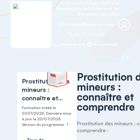
Votre contact
Agir Contre la
Prostitution des Enfants et les
Violences Sexuelles
formation@acpe-asso.org
01 40 26 91 51
Notre site web
Notre LinkedIn
Accueil
Les fondamentaux de la prostitution des mineurs
Prostit
Prostitution 
Prostitution des
mineurs :
mineurs :
connaître et
connaître et
comprendre
comprendre
Formation créée le
01/01/2025. Dernière mise
à jour le 20/07/2026.
Prostitution des mineurs : c
Version du programme : 1
comprendre :

Taux de