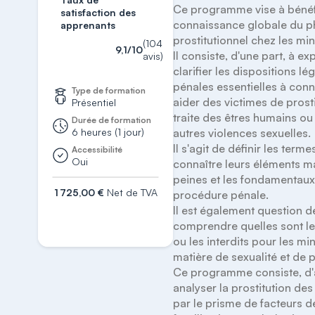
Ce programme vise à bénéfi
satisfaction des
connaissance globale du 
apprenants
prostitutionnel chez les min
(104
9,1/10
Il consiste, d'une part, à exp
avis)
clarifier les dispositions légi
pénales essentielles à conn
Type de formation
aider des victimes de prosti
Présentiel
traite des êtres humains ou 
Durée de formation
6 heures (1 jour)
autres violences sexuelles. 

Il s'agit de définir les termes
Accessibilité
Oui
connaître leurs éléments mat
peines et les fondamentaux 
1 725,00 €
Net de TVA
procédure pénale.

Il est également question de
S'inscrire
comprendre quelles sont les
ou les interdits pour les min
matière de sexualité et de pr
Ce programme consiste, d'au
analyser la prostitution des
par le prisme de facteurs de