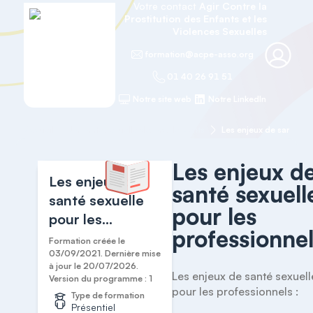
Votre contact
Agir Contre la
Prostitution des Enfants et les
Violences Sexuelles
formation@acpe-asso.org
01 40 26 91 51
Notre site web
Notre LinkedIn
Accueil
La santé sexuelle des adolescents
Les enjeux d
Les enjeux de
santé sexuell
santé sexuelle
pour les
pour les
professionne
professionnels
Formation créée le
03/09/2021. Dernière mise
à jour le 20/07/2026.
Les enjeux de santé sexuelle
Version du programme : 1
pour les professionnels :

Type de formation
Présentiel