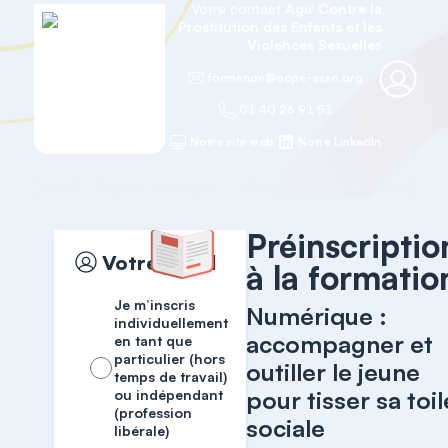
Votre contact
Agir Contre la
Prostitution des Enfants et les
Violences Sexuelles
formation@acpe-asso.org
01 40 26 91 51
Notre site web
Notre LinkedIn
Accueil
Espaces numériques
Préinscriptio
Votre profil
à la formatio
Je m’inscris
Numérique :
individuellement
accompagner et
en tant que
particulier (hors
outiller le jeune
temps de travail)
pour tisser sa toil
ou indépendant
(profession
sociale
libérale)