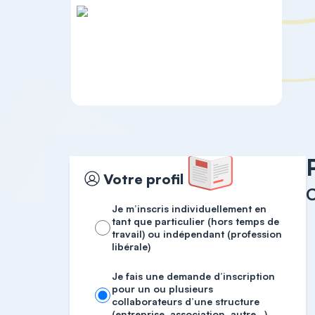
Accueil
Les fondamentaux de la prostitution des mineurs
Votre profil
C
Je m’inscris individuellement en
tant que particulier (hors temps de
travail) ou indépendant (profession
libérale)
Je fais une demande d’inscription
pour un ou plusieurs
collaborateurs d’une structure
(entreprise, association, autre…)