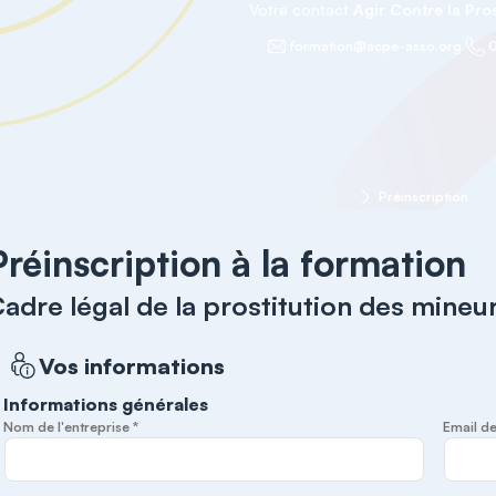
Votre contact
Agir Contre la Pros
formation@acpe-asso.org
0
Cadre légal de la prostitution des mineurs et des violences sexuelles
Préinscription
Préinscription à la formation
adre légal de la prostitution des mineur
Vos informations
Informations générales
Nom de l'entreprise *
Email de