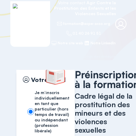
Votre contact
Agir Contre la
Prostitution des Enfants et les
Violences Sexuelles
formation@acpe-asso.org
01 40 26 91 51
Notre site web
Notre LinkedIn
Accueil
Les fondamentaux de la prostitution des mineurs
Préinscriptio
Votre profil
à la formatio
Je m’inscris
Cadre légal de la
individuellement
prostitution des
en tant que
particulier (hors
mineurs et des
temps de travail)
violences
ou indépendant
(profession
sexuelles
libérale)