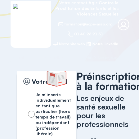
Votre contact
Agir Contre la
Prostitution des Enfants et les
Violences Sexuelles
formation@acpe-asso.org
01 40 26 91 51
Notre site web
Notre LinkedIn
Accueil
La santé sexuelle des adolescents
Préinscriptio
Votre profil
à la formatio
Je m’inscris
Les enjeux de
individuellement
santé sexuelle
en tant que
particulier (hors
pour les
temps de travail)
professionnels
ou indépendant
(profession
libérale)