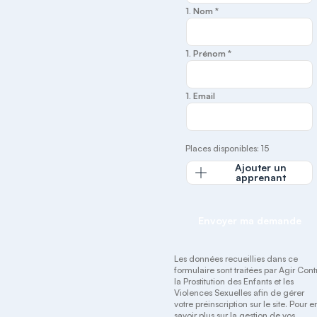
1. Nom *
1. Prénom *
1. Email
Places disponibles: 15
Ajouter un
apprenant
Envoyer ma demande
Les données recueillies dans ce
formulaire sont traitées par Agir Cont
la Prostitution des Enfants et les
Violences Sexuelles afin de gérer
votre préinscription sur le site. Pour e
savoir plus sur la gestion de vos