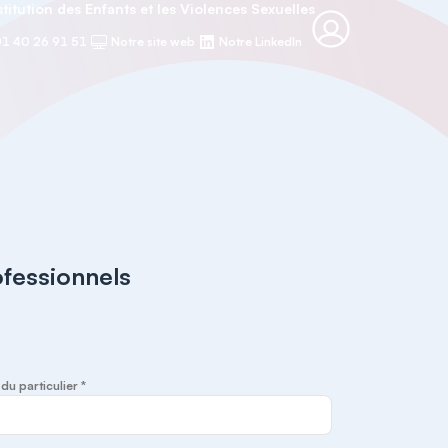
titution des Enfants et les Violences Sexuelles
1 40 26 91 51
Notre site web
Notre LinkedIn
ofessionnels
u particulier *