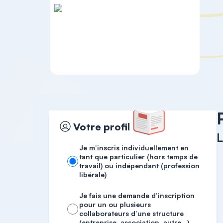
Accueil
La santé sexuelle des adolescents
Votre profil
L
Je m’inscris individuellement en
tant que particulier (hors temps de
travail) ou indépendant (profession
libérale)
Je fais une demande d’inscription
pour un ou plusieurs
collaborateurs d’une structure
(entreprise, association, autre…)