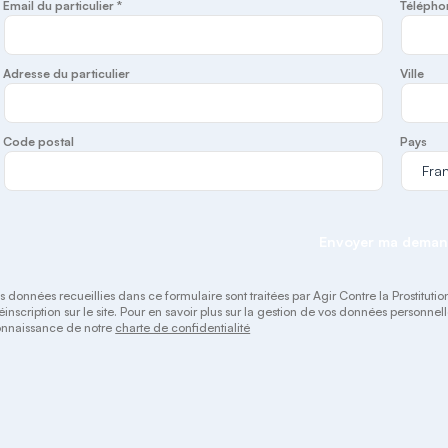
Email du particulier *
Télépho
Adresse du particulier
Ville
Code postal
Pays
Envoyer ma dema
s données recueillies dans ce formulaire sont traitées par Agir Contre la Prostitutio
éinscription sur le site. Pour en savoir plus sur la gestion de vos données personnel
nnaissance de notre
charte de confidentialité